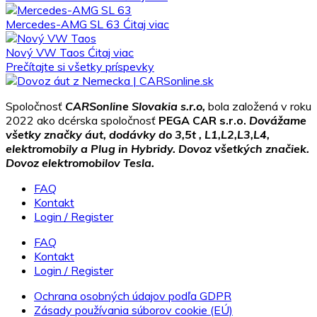
Mercedes-AMG SL 63
Ćitaj viac
Nový VW Taos
Ćitaj viac
Prečítajte si všetky príspevky
Spoločnosť
CARSonline Slovakia s.r.o,
bola založená v roku
2022 ako dcérska spoločnosť
PEGA CAR s.r.o.
Dovážame
všetky značky áut, dodávky do 3,5t , L1,L2,L3,L4,
elektromobily a Plug in Hybridy. Dovoz všetkých značiek.
Dovoz elektromobilov Tesla.
FAQ
Kontakt
Login / Register
FAQ
Kontakt
Login / Register
Ochrana osobných údajov podľa GDPR
Zásady používania súborov cookie (EÚ)