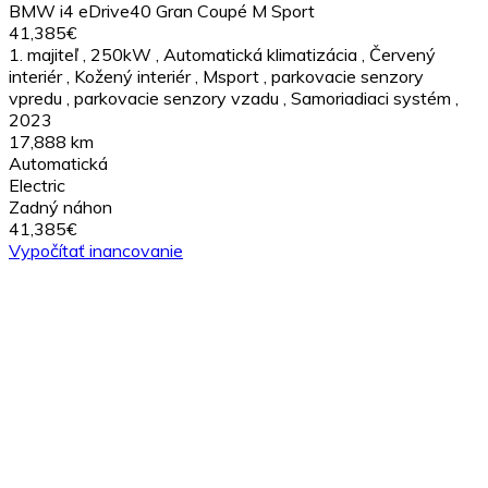
BMW i4 eDrive40 Gran Coupé M Sport
41,385€
1. majiteľ
,
250kW
,
Automatická klimatizácia
,
Červený
interiér
,
Kožený interiér
,
Msport
,
parkovacie senzory
vpredu
,
parkovacie senzory vzadu
,
Samoriadiaci systém
,
2023
17,888 km
Automatická
Electric
Zadný náhon
41,385€
Vypočítať inancovanie