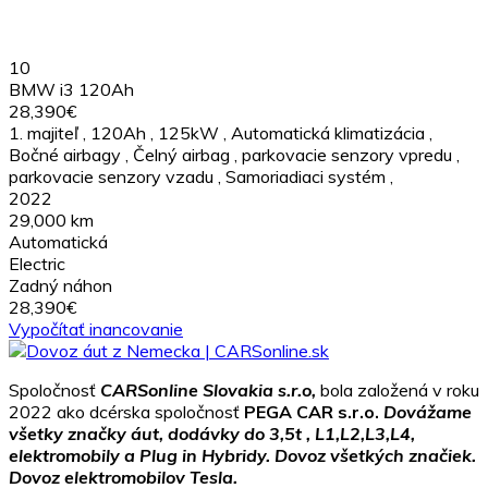
10
BMW i3 120Ah
28,390€
1. majiteľ
,
120Ah
,
125kW
,
Automatická klimatizácia
,
Bočné airbagy
,
Čelný airbag
,
parkovacie senzory vpredu
,
parkovacie senzory vzadu
,
Samoriadiaci systém
,
2022
29,000 km
Automatická
Electric
Zadný náhon
28,390€
Vypočítať inancovanie
Spoločnosť
CARSonline Slovakia s.r.o,
bola založená v roku
2022 ako dcérska spoločnosť
PEGA CAR s.r.o.
Dovážame
všetky značky áut, dodávky do 3,5t , L1,L2,L3,L4,
elektromobily a Plug in Hybridy. Dovoz všetkých značiek.
Dovoz elektromobilov Tesla.