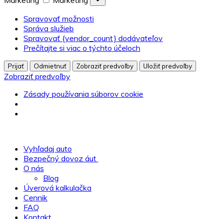
Marketing
Marketing
Spravovať možnosti
Správa služieb
Spravovať {vendor_count} dodávateľov
Prečítajte si viac o týchto účeloch
Prijať
Odmietnuť
Zobraziť predvoľby
Uložiť predvoľby
Zobraziť predvoľby
Zásady používania súborov cookie
Vyhľadaj auto
Bezpečný dovoz áut
O nás
Blog
Úverová kalkulačka
Cennik
FAQ
Kontakt