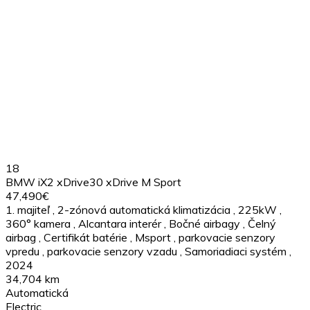
18
BMW iX2 xDrive30 xDrive M Sport
47,490€
1. majiteľ
,
2-zónová automatická klimatizácia
,
225kW
,
360° kamera
,
Alcantara interér
,
Bočné airbagy
,
Čelný
airbag
,
Certifikát batérie
,
Msport
,
parkovacie senzory
vpredu
,
parkovacie senzory vzadu
,
Samoriadiaci systém
,
2024
34,704 km
Automatická
Electric