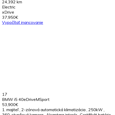
24,392 km
Electric
xDrive
37,950€
Vypočítať inancovanie
17
BMW i5 40eDriveMSport
53,900€
1. majiteľ
,
2-zónová automatická klimatizácia
,
250kW
,
360-stupňová kamera
,
Alcantara interér
,
Certifikát batérie
,