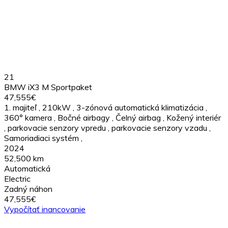
21
BMW iX3 M Sportpaket
47,555€
1. majiteľ
,
210kW
,
3-zónová automatická klimatizácia
,
360° kamera
,
Bočné airbagy
,
Čelný airbag
,
Kožený interiér
,
parkovacie senzory vpredu
,
parkovacie senzory vzadu
,
Samoriadiaci systém
,
2024
52,500 km
Automatická
Electric
Zadný náhon
47,555€
Vypočítať inancovanie