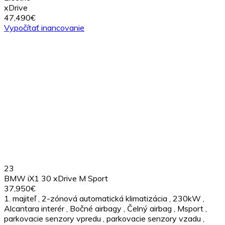
xDrive
47,490€
Vypočítať inancovanie
23
BMW iX1 30 xDrive M Sport
37,950€
1. majiteľ
,
2-zónová automatická klimatizácia
,
230kW
,
Alcantara interér
,
Bočné airbagy
,
Čelný airbag
,
Msport
,
parkovacie senzory vpredu
,
parkovacie senzory vzadu
,