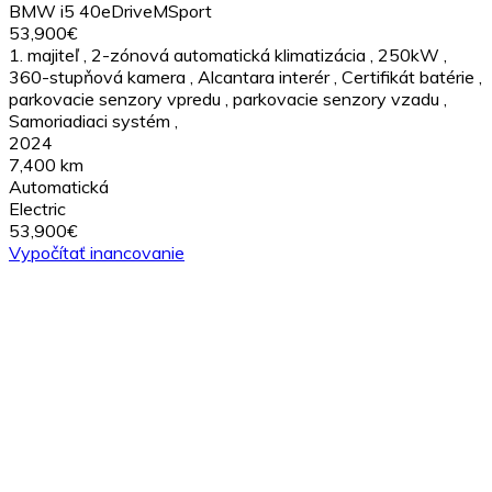
BMW i5 40eDriveMSport
53,900€
1. majiteľ
,
2-zónová automatická klimatizácia
,
250kW
,
360-stupňová kamera
,
Alcantara interér
,
Certifikát batérie
,
parkovacie senzory vpredu
,
parkovacie senzory vzadu
,
Samoriadiaci systém
,
2024
7,400 km
Automatická
Electric
53,900€
Vypočítať inancovanie