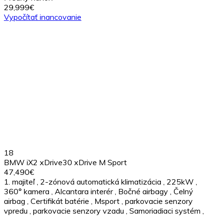
29,999€
Vypočítať inancovanie
18
BMW iX2 xDrive30 xDrive M Sport
47,490€
1. majiteľ
,
2-zónová automatická klimatizácia
,
225kW
,
360° kamera
,
Alcantara interér
,
Bočné airbagy
,
Čelný
airbag
,
Certifikát batérie
,
Msport
,
parkovacie senzory
vpredu
,
parkovacie senzory vzadu
,
Samoriadiaci systém
,