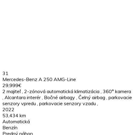
31
Mercedes-Benz A 250 AMG-Line
29,999€
2 majiteľ
,
2-zónová automatická klimatizácia
,
360° kamera
,
Alcantara interér
,
Bočné airbagy
,
Čelný airbag
,
parkovacie
senzory vpredu
,
parkovacie senzory vzadu
,
2022
53,434 km
Automatická
Benzín
Predný náhon