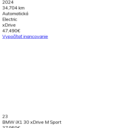
2024
34,704 km
Automatická
Electric
xDrive
47,490€
Vypočítať inancovanie
23
BMW iX1 30 xDrive M Sport
37,950€