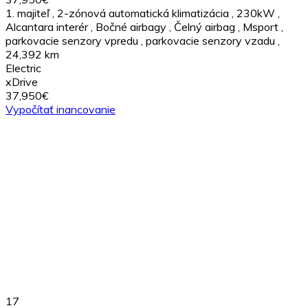
1. majiteľ
,
2-zónová automatická klimatizácia
,
230kW
,
Alcantara interér
,
Bočné airbagy
,
Čelný airbag
,
Msport
,
parkovacie senzory vpredu
,
parkovacie senzory vzadu
,
24,392 km
Electric
xDrive
37,950€
Vypočítať inancovanie
17