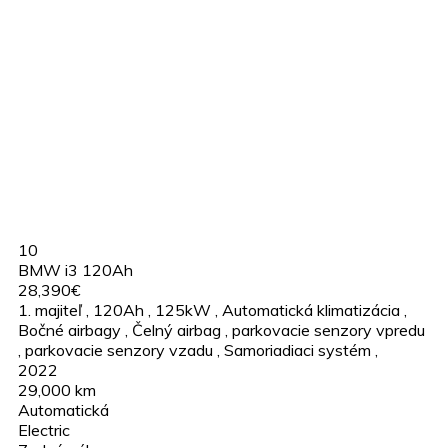
10
BMW i3 120Ah
28,390€
1. majiteľ
,
120Ah
,
125kW
,
Automatická klimatizácia
,
Bočné airbagy
,
Čelný airbag
,
parkovacie senzory vpredu
,
parkovacie senzory vzadu
,
Samoriadiaci systém
,
2022
29,000 km
Automatická
Electric